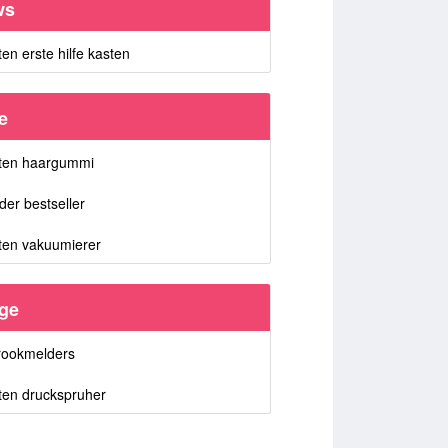
ws
ten erste hilfe kasten
e
sten haargummi
er bestseller
ten vakuumierer
ige
 rookmelders
ten druckspruher