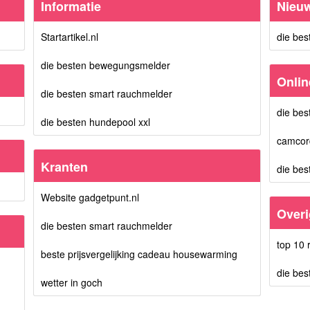
Informatie
Nieu
Startartikel.nl
die bes
die besten bewegungsmelder
Onlin
die besten smart rauchmelder
die be
die besten hundepool xxl
camcord
Kranten
die bes
Website gadgetpunt.nl
Over
die besten smart rauchmelder
top 10
beste prijsvergelijking cadeau housewarming
die bes
wetter in goch